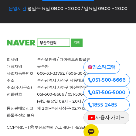
운영시간
평일·토요일 08:00 ~ 20:00 / 일요일 09:00 ~ 20:00
회사명
부산오천퀵 / 다이렉트종합물류
대표자명
윤수환
인스타그램
사업자등록번호
606-33-33762 / 606-30-54790
051-500-6666
주소
부산광역시 사상구 낙동대로 712-1
주소(주사무소)
부산광역시 사하구 하신번영로 308-1(하단동)
051-506-5000
전화번호
051-500-6666 / 051-506-5000
(평일·토요일 08시 ~ 20시 / 일요일 09시 ~ 20시)
1855-2485
통신판매업신고
제 2011-부산사상구-0277호
화물주선업 보유
사용자 가이드
COPYRIGHT ⓒ 부산오천퀵. ALL RIGHT RESERVED