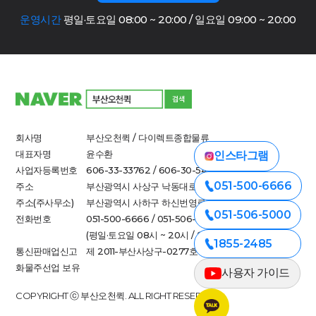
운영시간
평일·토요일 08:00 ~ 20:00 / 일요일 09:00 ~ 20:00
회사명
부산오천퀵 / 다이렉트종합물류
대표자명
윤수환
인스타그램
사업자등록번호
606-33-33762 / 606-30-54790
051-500-6666
주소
부산광역시 사상구 낙동대로 712-1
주소(주사무소)
부산광역시 사하구 하신번영로 308-1(하단동)
051-506-5000
전화번호
051-500-6666 / 051-506-5000
(평일·토요일 08시 ~ 20시 / 일요일 09시 ~ 20시)
1855-2485
통신판매업신고
제 2011-부산사상구-0277호
화물주선업 보유
사용자 가이드
COPYRIGHT ⓒ 부산오천퀵. ALL RIGHT RESERVED